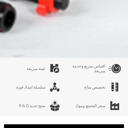
اقتباس سريع وخدمة
عينة سريعة
سريعة
تخصيص متاح
سلسلة إمداد قوية
سعر المصنع وموك
منتج جديد R & D