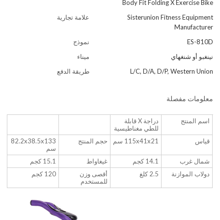
Body Fit Folding X Exercise Bike
Sisterunion Fitness Equipment
علامة تجارية
Manufacturer
ES-810D
نموذج
نينغبو أو شنغهاي
ميناء
L/C, D/A, D/P, Western Union
طريقة الدفع
معلومات مفصلة
اسم المنتج
دراجة X قابلة
للطي مغناطيسية
قياس
115x41x21 سم
حجم المنتج
82.2x38.5x133
سم
شمال غرب
14.1 كجم
غيغاواط
15.1 كجم
دولاب الموازنة
2.5 كلغ
أقصى وزن
120 كجم
للمستخدم