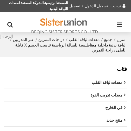
الصفحة الرئيسية الشركة المصنعة لمعدات
ترحيب,
تسجيل الدخول
/
تسجيل
اللياقة البدنية
DEQING SISTER SPORTS CO.، LTD.
منزل
جميع
معدات لياقة القلب
دراجات التمرين
عبر المدربين
/
/
/
/
/
لياقة بدنية داخلية مغناطيسية للصالة الرياضية تناسب الجسم X قابلة
للطي دراجة التمرين
فئات
معدات لياقة القلب
معدات تدريب القوة
في الخارج
منتج جديد