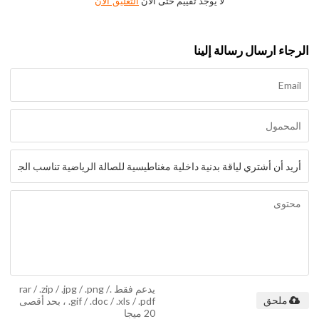
لا يوجد تقييم حتى الآن
التعليق الآن
الرجاء ارسال رسالة إلينا
يدعم فقط .rar / .zip / .jpg / .png /
.gif / .doc / .xls / .pdf ، بحد أقصى
ملحق
20 ميجا