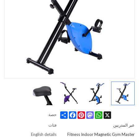
Share
Facebook
Pinterest
Mastodon
WhatsApp
X
حصة
عبر المدربين
فئات
English details
Fitness Indoor Magnetic Gym Master