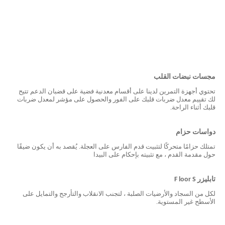
مجسات نبضات القلب
تحتوي أجهزة التمرين لدينا على أقسام معدنية فضية على قضبان الدعم تتيح
لك تقييم معدل ضربات قلبك على الفور والحصول على مؤشر لمعدل ضربات
قلبك أثناء الراحة.
دواسات حزام
تمتلك حزامًا متحركًا لتثبيت قدم الفارس على العجلة. يُقصد به أن يكون ضيقًا
حول مقدمة القدم ، مع تثبيته بإحكام على البيدا
تابليزر
S
loor
F
لكل من السجاد والأرضيات الصلبة ، لتجنب الانقلاب والتأرجح والتمايل على
الأسطح غير المستوية.