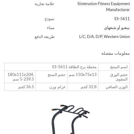
Sisterunion Fitness Equipment
علامة تجارية
Manufacturer
ES-5611
نموذج
نينغبو أو شنغهاي
ميناء
L/C, D/A, D/P, Western Union
طريقة الدفع
معلومات مفصلة
اسم المنتج
محطة برج الطاقة ES-5611
حجم الورق
150x75x13 سم
حجم المنتج
180x111x204.
المقوى
5-239.5 سم
الوزن الصافي
32.8 كجم
غرام. وزن
36.5 كجم