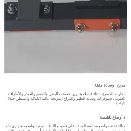
مريح
وسادة متينة
مقاومة للدموع ، أثناء قيامك بتمرين عضلات البطن والخصر والصدر والأطراف
العلوية ، ستوفر لك وسائد الظهر والذراع المريحة عالية الكثافة والمبطن جيدًا
الراحة.
3 أوضاع للقبضة
هناك ثلاثة مواضع مختلفة للقبضة على قضيب اللياقة البدنية: واسع ، متوازي ، أو
ضيق. تضمن مقابضه المبطنة غير القابلة للانزلاق قبضة آمنة. يوفر عدة درجات