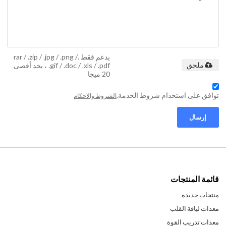
يدعم فقط .rar / .zip / .jpg / .png /
.gif / .doc / .xls / .pdf ، بحد أقصى
ملحق
20 ميجا
توافق على استخدام شروط الخدمة,
الشروط والاحكام
إرسال
قائمة المنتجات
منتجات جديدة
معدات لياقة القلب
معدات تدريب القوة