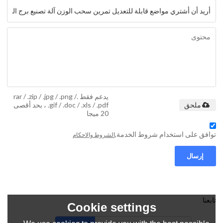
يدعم فقط .rar / .zip / .jpg / .png /
.gif / .doc / .xls / .pdf ، بحد أقصى
ملحق
20 ميجا
توافق على استخدام شروط الخدمة,
الشروط والاحكام
إرسال
تابعنا
Cookie settings