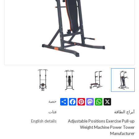
Share
Facebook
Pinterest
Mastodon
WhatsApp
X
حصة
أبراج الطاقة
فئات
English details
Adjustable Positions Exercise Pull-up
Weight Machine Power Tower
Manufacturer