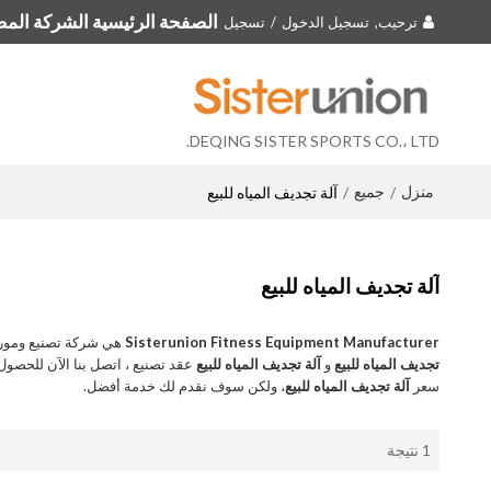
الصفحة الرئيسية الشركة المصن
ترحيب,
تسجيل الدخول
/
تسجيل
DEQING SISTER SPORTS CO.، LTD.
منزل
جميع
/
/
آلة تجديف المياه للبيع
آلة تجديف المياه للبيع
Sisterunion Fitness Equipment Manufacturer
هي شركة تصنيع ومور
تجديف المياه للبيع
و
آلة تجديف المياه للبيع
عقد تصنيع ، اتصل بنا الآن للحص
سعر
آلة تجديف المياه للبيع
، ولكن سوف نقدم لك خدمة أفضل.
1 نتيجة