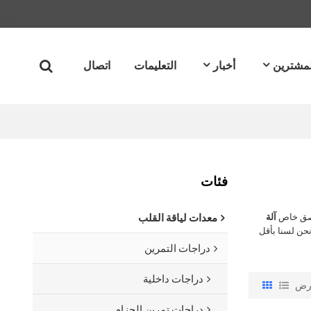
لمشترين
أخبار
التعليمات
اتصال
فئات
ملصق خاص
آلة
معدات لياقة القلب
حن لسنا بأقل
دراجات التمرين
دراجات داخلية
رض
دراجات تمرين الحزام