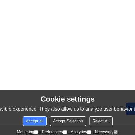
Cookie settings
sible experience. They also allow us to analyze user behavior in
Accept all
Accept Selection
Reject All
Marketing
Preferences
Analytics
Necessary
حولنا
أخبار
اتصل بنا
الأسئلة الشائعة
الخصوصية
الشروط والاحكام