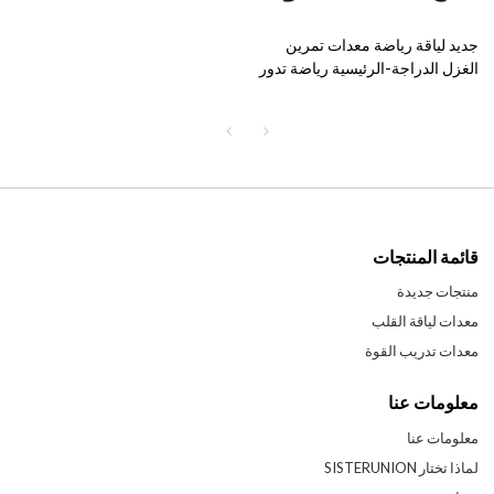
جديد لياقة رياضة معدات تمرين
الغزل الدراجة-الرئيسية رياضة تدور
الدراجات ممارسة ركوب الدراجات
في الأماكن المغلقة
قائمة المنتجات
منتجات جديدة
معدات لياقة القلب
معدات تدريب القوة
معلومات عنا
معلومات عنا
لماذا تختار SISTERUNION