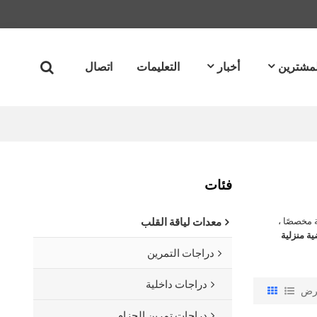
لمشترين
أخبار
التعليمات
اتصال
فئات
 مخصصًا ،
معدات لياقة القلب
ية منزلية
دراجات التمرين
دراجات داخلية
رض
دراجات تمرين الحزام