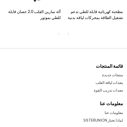
مطحنة كهربائية قابلة للطي تدعم
آلة تمارين القلب 2.0 حصان قابلة
تشغيل الطاقة بمحركات لياقة بدنية
للطي بموتور
، آلة مشي كهربائية للبيع
قائمة المنتجات
منتجات جديدة
معدات لياقة القلب
معدات تدريب القوة
معلومات عنا
معلومات عنا
لماذا تختار SISTERUNION